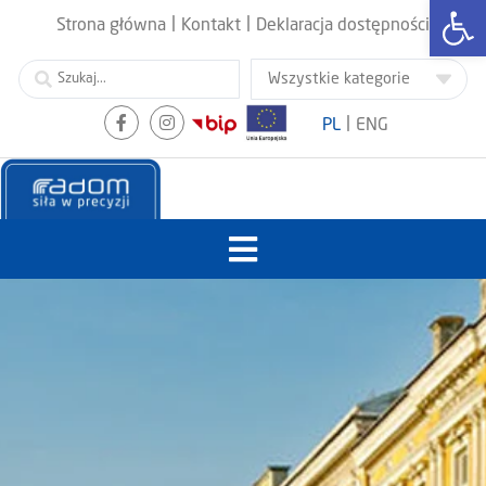
Otwórz
|
|
Strona główna
Kontakt
Deklaracja dostępności
|
PL
ENG