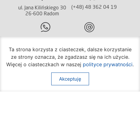
(+48) 48 362 04 19
ul. Jana Kilińskiego 30
26-600 Radom
(+48) 362 04 24
bom@umradom.pl
Ta strona korzysta z ciasteczek, dalsze korzystanie
Godziny pracy:
ze strony oznacza, że zgadzasz się na ich użycie.
Biuro Obsługi Mieszkańca
Więcej o ciasteczkach w naszej
polityce prywatności
.
poniedziałek – piątek
godz.
7:30 – 16:30
Akceptuję
Pozostałe wydziały
poniedziałek – piątek
godz.
7:30 – 15:30
Na skróty:
O mieście
Sprawy społeczne