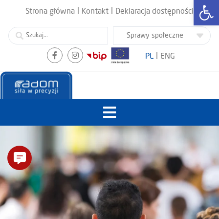
Otwórz
|
|
Strona główna
Kontakt
Deklaracja dostępności
|
PL
ENG