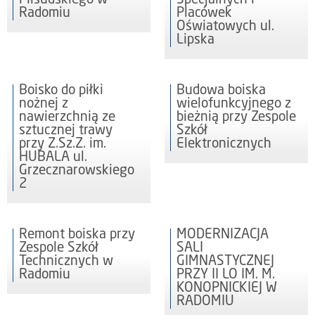
Radomiu
Placówek
Oświatowych ul.
Lipska
Boisko do piłki
Budowa boiska
nożnej z
wielofunkcyjnego z
nawierzchnią ze
bieżnią przy Zespole
sztucznej trawy
Szkół
przy Z.Sz.Z. im.
Elektronicznych
HUBALA ul.
Grzecznarowskiego
2
Remont boiska przy
MODERNIZACJA
Zespole Szkół
SALI
Technicznych w
GIMNASTYCZNEJ
Radomiu
PRZY II LO IM. M.
KONOPNICKIEJ W
RADOMIU