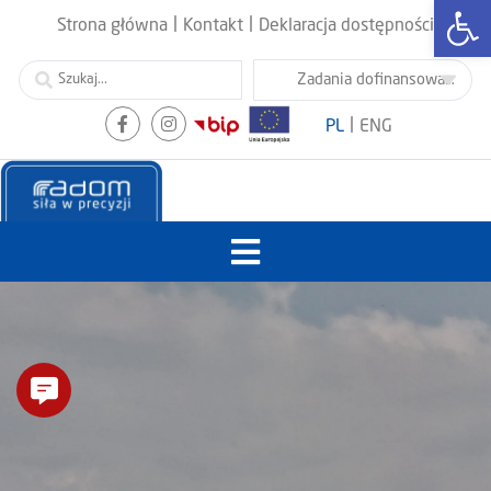
Otwórz
|
|
Strona główna
Kontakt
Deklaracja dostępności
|
PL
ENG