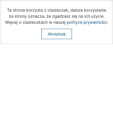
Ta strona korzysta z ciasteczek, dalsze korzystanie
ze strony oznacza, że zgadzasz się na ich użycie.
(+48) 362 04 24
bom@umradom.pl
Więcej o ciasteczkach w naszej
polityce prywatności
.
Godziny pracy:
Akceptuję
Biuro Obsługi Mieszkańca
poniedziałek – piątek
godz.
7:30 – 16:30
Pozostałe wydziały
poniedziałek – piątek
godz.
7:30 – 15:30
Na skróty:
O mieście
Sprawy społeczne
Dla mieszkańców
Kultura
Multimedia
Edukacja i nauka