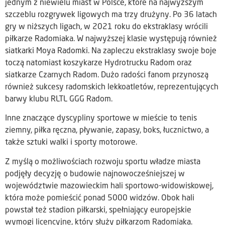
jednym z niewielu miast w Polsce, które na najwyższym
szczeblu rozgrywek ligowych ma trzy drużyny. Po 36 latach
gry w niższych ligach, w 2021 roku do ekstraklasy wrócili
piłkarze Radomiaka. W najwyższej klasie występują również
siatkarki Moya Radomki. Na zapleczu ekstraklasy swoje boje
toczą natomiast koszykarze Hydrotrucku Radom oraz
siatkarze Czarnych Radom. Dużo radości fanom przynoszą
również sukcesy radomskich lekkoatletów, reprezentujących
barwy klubu RLTL GGG Radom.
Inne znaczące dyscypliny sportowe w mieście to tenis
ziemny, piłka ręczna, pływanie, zapasy, boks, łucznictwo, a
także sztuki walki i sporty motorowe.
Z myślą o możliwościach rozwoju sportu władze miasta
podjęły decyzję o budowie najnowocześniejszej w
województwie mazowieckim hali sportowo-widowiskowej,
która może pomieścić ponad 5000 widzów. Obok hali
powstał też stadion piłkarski, spełniający europejskie
wymogi licencyjne, który służy piłkarzom Radomiaka.