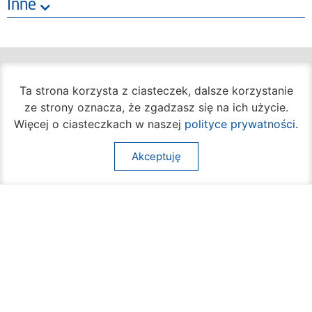
Inne
Ta strona korzysta z ciasteczek, dalsze korzystanie
ze strony oznacza, że zgadzasz się na ich użycie.
Oficjalny portal miasta Radom
Więcej o ciasteczkach w naszej
polityce prywatności
.
Urząd Miejski w Radomiu
Siedziba Główna:
Akceptuję
(+48) 48 362 04 19
ul. Jana Kilińskiego 30
26-600 Radom
(+48) 362 04 24
bom@umradom.pl
Godziny pracy: