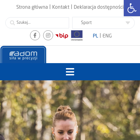
Otwórz
|
|
Strona główna
Kontakt
Deklaracja dostępności
|
PL
ENG