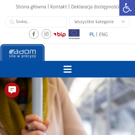
Otwórz
|
|
Strona główna
Kontakt
Deklaracja dostępności
|
PL
ENG