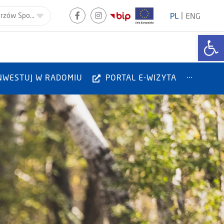
|
Gala Mistrzów Sportu
PL
ENG
Otwórz
NWESTUJ W RADOMIU
PORTAL E-WIZYTA
···