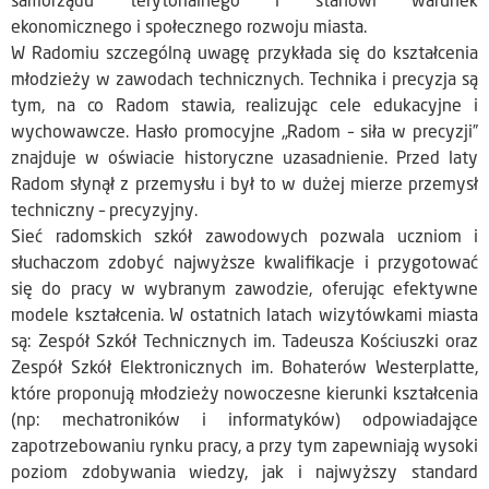
samorządu terytorialnego i stanowi warunek
ekonomicznego i społecznego rozwoju miasta.
W Radomiu szczególną uwagę przykłada się do kształcenia
młodzieży w zawodach technicznych. Technika i precyzja są
tym, na co Radom stawia, realizując cele edukacyjne i
wychowawcze. Hasło promocyjne „Radom – siła w precyzji”
znajduje w oświacie historyczne uzasadnienie. Przed laty
Radom słynął z przemysłu i był to w dużej mierze przemysł
techniczny – precyzyjny.
Sieć radomskich szkół zawodowych pozwala uczniom i
słuchaczom zdobyć najwyższe kwalifikacje i przygotować
się do pracy w wybranym zawodzie, oferując efektywne
modele kształcenia. W ostatnich latach wizytówkami miasta
są: Zespół Szkół Technicznych im. Tadeusza Kościuszki oraz
Zespół Szkół Elektronicznych im. Bohaterów Westerplatte,
które proponują młodzieży nowoczesne kierunki kształcenia
(np: mechatroników i informatyków) odpowiadające
zapotrzebowaniu rynku pracy, a przy tym zapewniają wysoki
poziom zdobywania wiedzy, jak i najwyższy standard