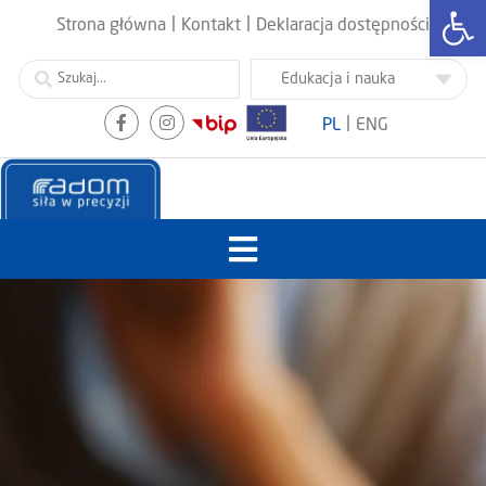
Otwórz
|
|
Strona główna
Kontakt
Deklaracja dostępności
|
PL
ENG