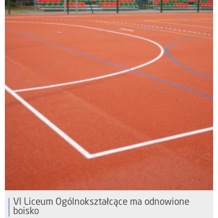
VI Liceum Ogólnokształcące ma odnowione
boisko