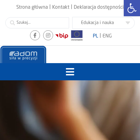
Otwórz
|
|
Strona główna
Kontakt
Deklaracja dostępności
|
PL
ENG