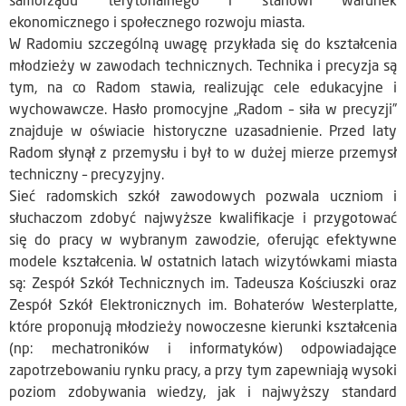
samorządu terytorialnego i stanowi warunek
ekonomicznego i społecznego rozwoju miasta.
W Radomiu szczególną uwagę przykłada się do kształcenia
młodzieży w zawodach technicznych. Technika i precyzja są
tym, na co Radom stawia, realizując cele edukacyjne i
wychowawcze. Hasło promocyjne „Radom – siła w precyzji”
znajduje w oświacie historyczne uzasadnienie. Przed laty
Radom słynął z przemysłu i był to w dużej mierze przemysł
techniczny – precyzyjny.
Sieć radomskich szkół zawodowych pozwala uczniom i
słuchaczom zdobyć najwyższe kwalifikacje i przygotować
się do pracy w wybranym zawodzie, oferując efektywne
modele kształcenia. W ostatnich latach wizytówkami miasta
są: Zespół Szkół Technicznych im. Tadeusza Kościuszki oraz
Zespół Szkół Elektronicznych im. Bohaterów Westerplatte,
które proponują młodzieży nowoczesne kierunki kształcenia
(np: mechatroników i informatyków) odpowiadające
zapotrzebowaniu rynku pracy, a przy tym zapewniają wysoki
poziom zdobywania wiedzy, jak i najwyższy standard