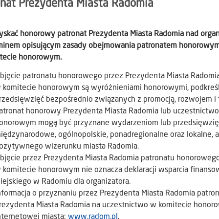
onat Prezydenta Miasta Radomia
yskać honorowy patronat Prezydenta Miasta Radomia nad organ
minem opisującym zasady obejmowania patronatem honorowym 
tecie honorowym.
bjęcie patronatu honorowego przez Prezydenta Miasta Radomia
 komitecie honorowym są wyróżnieniami honorowymi, podkreśl
rzedsięwzięć bezpośrednio związanych z promocją, rozwojem i
atronat honorowy Prezydenta Miasta Radomia lub uczestnictwo
onorowym mogą być przyznane wydarzeniom lub przedsięwzięcio
iędzynarodowe, ogólnopolskie, ponadregionalne oraz lokalne, a 
ozytywnego wizerunku miasta Radomia.
bjęcie przez Prezydenta Miasta Radomia patronatu honorowego
 komitecie honorowym nie oznacza deklaracji wsparcia finanso
iejskiego w Radomiu dla organizatora.
nformacja o przyznaniu przez Prezydenta Miasta Radomia patr
rezydenta Miasta Radomia na uczestnictwo w komitecie honorow
nternetowej miasta:
www.radom.pl
.