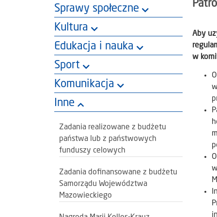
Patr
Sprawy społeczne
Kultura
Aby uz
Edukacja i nauka
regula
w komi
Sport
O
Komunikacja
w
p
Inne
P
h
Zadania realizowane z budżetu
m
państwa lub z państwowych
p
funduszy celowych
O
w
Zadania dofinansowane z budżetu
M
Samorządu Województwa
I
Mazowieckiego
P
i