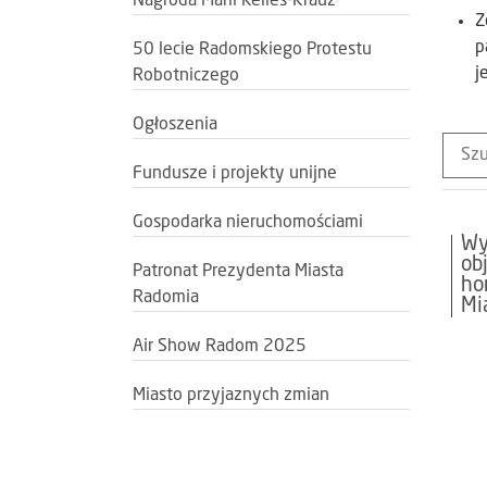
Nagroda Marii Kelles-Krauz
Z
p
50 lecie Radomskiego Protestu
j
Robotniczego
Ogłoszenia
Fundusze i projekty unijne
Gospodarka nieruchomościami
Wy
ob
Patronat Prezydenta Miasta
ho
Radomia
Mi
Air Show Radom 2025
Miasto przyjaznych zmian