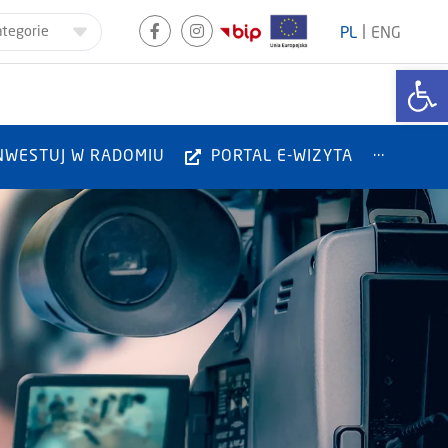
|
ategorie
PL
ENG
Otwórz
NWESTUJ W RADOMIU
PORTAL E-WIZYTA
···