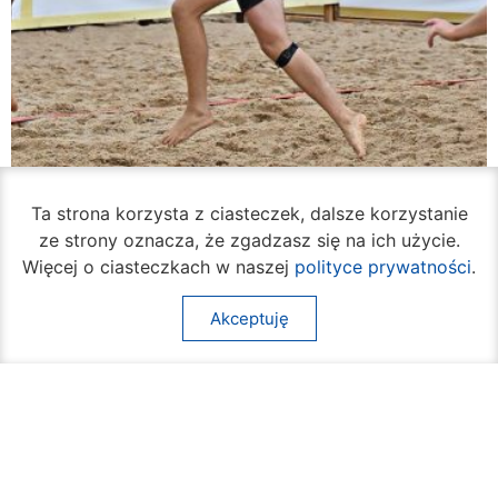
Ta strona korzysta z ciasteczek, dalsze korzystanie
Rozpoczął się turniej siatkówki plażowej na
ze strony oznacza, że zgadzasz się na ich użycie.
Borkach
Więcej o ciasteczkach w naszej
polityce prywatności
.
07 sierpnia 2026
Akceptuję