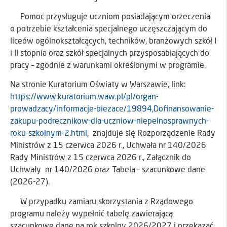
Pomoc przysługuje uczniom posiadającym orzeczenia
o potrzebie kształcenia specjalnego uczęszczającym do
liceów ogólnokształcących, techników, branżowych szkół I
i II stopnia oraz szkół specjalnych przysposabiających do
pracy – zgodnie z warunkami określonymi w programie.
Na stronie Kuratorium Oświaty w Warszawie, link:
https://www.kuratorium.waw.pl/pl/organ-
prowadzacy/informacje-biezace/19894,Dofinansowanie-
zakupu-podrecznikow-dla-uczniow-niepelnosprawnych-
roku-szkolnym-2.html
, znajduje się Rozporządzenie Rady
Ministrów z 15 czerwca 2026 r., Uchwała nr 140/2026
Rady Ministrów z 15 czerwca 2026 r., Załącznik do
Uchwały nr 140/2026 oraz Tabela – szacunkowe dane
(2026-27).
W przypadku zamiaru skorzystania z Rządowego
programu należy wypełnić tabelę zawierającą
szacunkowe dane na rok szkolny 2026/2027 i przekazać