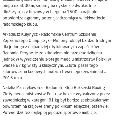
biegu na 5000 m, srebrny na dystansie dwukrotnie
dłuższym, czy brązowy w biegu na 1500 m najlepiej
potwierdza ogromny potencjał drzemiący w lekkoatlecie
radomskiego klubu.
Arkadiusz Kułynycz – Radomskie Centrum Szkolenia
Zapaśniczego Olimpijczyk – Miniony rok był bardzo trudnym
dla jednego z najbardziej utytułowanych zapaśników
Radomia. Perypetie ze zdrowiem nie przeszkodziły mu
jednak w wywalczeniu złotego medalu mistrzostw Polski w
wadze 87 kg w stylu klasycznym. „Złota” passa tego
sportowca na krajowych matach trwa nieprzerwanie od …
2016 roku.
Natalia Marczykowska – Radomski Klub Bokserski Boxing –
Złoty medal mistrzostw Polski w boksie wywalczony przez
zawodniczkę w kategorii 81 kg był bardzo spektakularnym
powrotem na krajowe areny po kilkumiesięcznej przerwie.
Potwierdził też najlepiej jej duże sportowe ambicje.