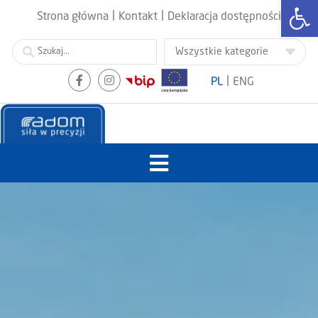
Otwórz
|
|
Strona główna
Kontakt
Deklaracja dostępności
|
PL
ENG