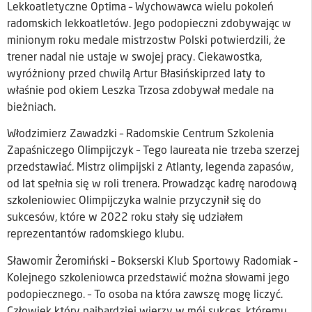
Lekkoatletyczne Optima – Wychowawca wielu pokoleń
radomskich lekkoatletów. Jego podopieczni zdobywając w
minionym roku medale mistrzostw Polski potwierdzili, że
trener nadal nie ustaje w swojej pracy. Ciekawostka,
wyróżniony przed chwilą Artur Błasińskiprzed laty to
właśnie pod okiem Leszka Trzosa zdobywał medale na
bieżniach.
Włodzimierz Zawadzki – Radomskie Centrum Szkolenia
Zapaśniczego Olimpijczyk – Tego laureata nie trzeba szerzej
przedstawiać. Mistrz olimpijski z Atlanty, legenda zapasów,
od lat spełnia się w roli trenera. Prowadząc kadrę narodową
szkoleniowiec Olimpijczyka walnie przyczynił się do
sukcesów, które w 2022 roku stały się udziałem
reprezentantów radomskiego klubu.
Sławomir Żeromiński – Bokserski Klub Sportowy Radomiak –
Kolejnego szkoleniowca przedstawić można słowami jego
podopiecznego. – To osoba na która zawszę mogę liczyć.
Człowiek który najbardziej wierzy w mój sukces, któremu