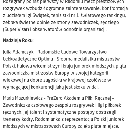
Rozegrany po raz pierwszy w Radomiu mecz prestiżowych
rozgrywek wzbudził ogromne zainteresowanie. Konfrontacja
z udziałem Igi Świątek, tenisistki nr 1 światowego rankingu,
zebrała świetne opinie ze strony zawodniczek, sędziego
(Super Visar) i obserwatorów odnośnie organizacji.
Nadzieja Roku:
Julia Adamczyk – Radomskie Ludowe Towarzystwo
Lekkoatletyczne Optima – Srebrna medalistka mistrzostw
Polski, halowa wicemistrzyni kraju juniorek młodszych, piąta
zawodniczka mistrzostw Europy w swojej kategorii
wiekowej na dobre zagościła w krajowej czołówce w
wymagającej konkurencji jaką jest skoku w dal.
Maria Mazurkiewicz – PreZero Akademia Piłki Ręcznej –
Zawodniczka czołowego zespołu rozgrywek I ligi piłkarek
ręcznych, jej talent i systematyczne postępy dostrzegli
trenerzy kadry. Radomianka z reprezentacją Polski juniorek
młodszych w mistrzostwach Europy zajęła piąte miejsce.