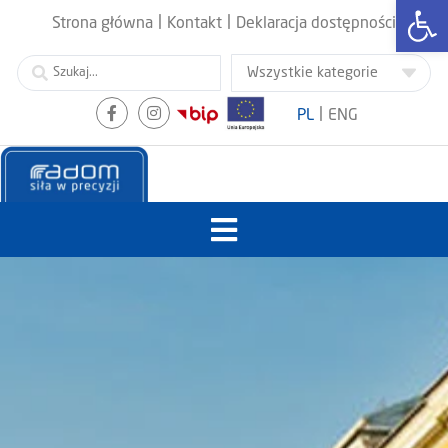
Otwórz
|
|
Strona główna
Kontakt
Deklaracja dostępności
|
PL
ENG