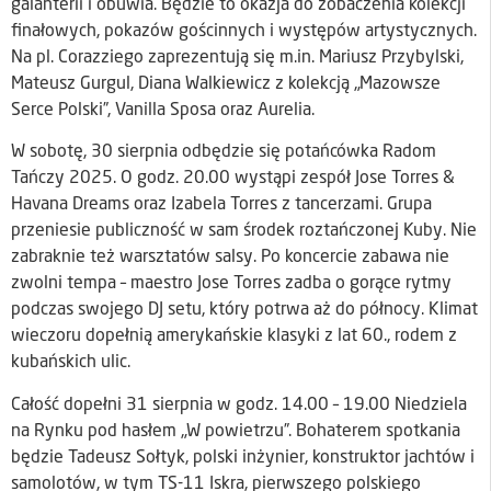
galanterii i obuwia. Będzie to okazja do zobaczenia kolekcji
finałowych, pokazów gościnnych i występów artystycznych.
Na pl. Corazziego zaprezentują się m.in. Mariusz Przybylski,
Mateusz Gurgul, Diana Walkiewicz z kolekcją „Mazowsze
Serce Polski”, Vanilla Sposa oraz Aurelia.
W sobotę, 30 sierpnia odbędzie się potańcówka Radom
Tańczy 2025. O godz. 20.00 wystąpi zespół Jose Torres &
Havana Dreams oraz Izabela Torres z tancerzami. Grupa
przeniesie publiczność w sam środek roztańczonej Kuby. Nie
zabraknie też warsztatów salsy. Po koncercie zabawa nie
zwolni tempa – maestro Jose Torres zadba o gorące rytmy
podczas swojego DJ setu, który potrwa aż do północy. Klimat
wieczoru dopełnią amerykańskie klasyki z lat 60., rodem z
kubańskich ulic.
Całość dopełni 31 sierpnia w godz. 14.00 – 19.00 Niedziela
na Rynku pod hasłem „W powietrzu”. Bohaterem spotkania
będzie Tadeusz Sołtyk, polski inżynier, konstruktor jachtów i
samolotów, w tym TS-11 Iskra, pierwszego polskiego