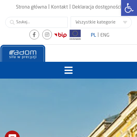
Otwórz
|
|
Strona główna
Kontakt
Deklaracja dostępności
|
PL
ENG