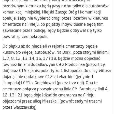
dojechać jedynie od strony ulicy Warszawskiej. W
przeciwnym kierunku będą pasy ruchu tylko dla autobusów
komunikacji miejskiej. Miejski Zarząd Dróg i Komunikacji
apeluje, żeby nie wybierać drogi przez Józefów w kierunku
cmentarza na Firleju, bo pojazdy indywidualne będą tam
zawracane przez policję. Tędy będzie odbywał się tylko
powrót sprzed nekropolii.
Od piątku aż do niedzieli w rejonie cmentarzy będzie
kursowało więcej autobusów. Na Borki, poza stałymi liniami
1, 7, 8, 12, 13, 14, 16, 17 i 18, będzie można dojechać
również liniami dodatkowymi C9 z Prędocinka (przez trzy
dni) oraz C15 z Janiszpola (tylko 1 listopada). Do ulicy Witosa
dojadą linie dodatkowe C12 z Lekarskiej (jedynie 1
listopada) i C21 z Gołębiowa I (przez trzy dni). Oba te
cmentarze połączy przyspieszona linia CM. Autobusy linii 4,
12, 13 i 21 będą dojeżdżać do cmentarza na Firleju
objazdami przez ulicę Mieszka I (powrót stałymi trasami
przez Warszawską).