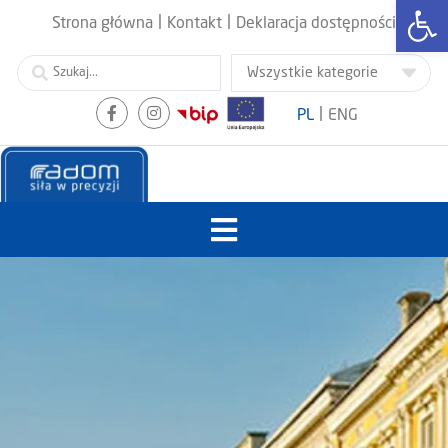
Otwórz
|
|
Strona główna
Kontakt
Deklaracja dostępności
|
PL
ENG