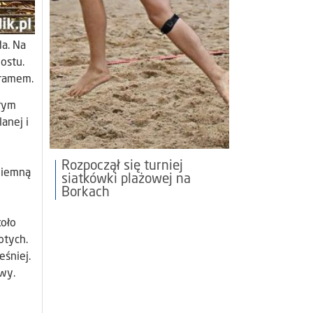
a. Na
ostu.
gramem.
ałym
anej i
Rozpoczął się turniej
ziemną
siatkówki plażowej na
Borkach
koło
otych.
śniej.
wy.