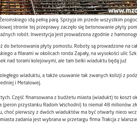
eromskiego idą pełną parą. Sprzyja im przede wszystkim pogod
iowej stronie tej przeprawy zaczęło się betonowanie płyty pom
ażnych robót. Inwestycja jest prowadzona zgodnie z harmono
już do betonowania płyty pomostu. Roboty są prowadzone na c
ego a filarami w okolicach ronda Zapały, na wysokości ulic Szkl
k nad torami kolejowymi, ale tam belki wiaduktu będą już
oległego wiaduktu, a także usuwanie tak zwanych kolizji z pod
redniej i Metalowej.
tych. Część finansowana z budżetu miasta (wiadukt) to koszt o
a (peron przystanku Radom Wschodni) to niemal 48 milionów zł
u, choć pierwszy z dwóch wiaduktów ma być otwarty nieco wcze
iasta zadania jest wybrana w przetargu firma Trakcja z Warsza