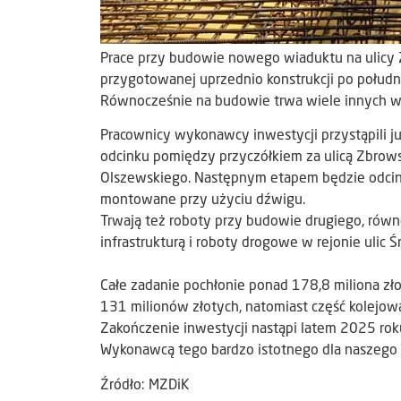
Prace przy budowie nowego wiaduktu na ulicy Ż
przygotowanej uprzednio konstrukcji po połudn
Równocześnie na budowie trwa wiele innych w
Pracownicy wykonawcy inwestycji przystąpili 
odcinku pomiędzy przyczółkiem za ulicą Zbrowski
Olszewskiego. Następnym etapem będzie odcine
montowane przy użyciu dźwigu.
Trwają też roboty przy budowie drugiego, równ
infrastrukturą i roboty drogowe w rejonie ulic Ś
Całe zadanie pochłonie ponad 178,8 miliona zło
131 milionów złotych, natomiast część kolejow
Zakończenie inwestycji nastąpi latem 2025 rok
Wykonawcą tego bardzo istotnego dla naszego m
Źródło: MZDiK