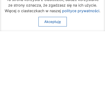
ze strony oznacza, że zgadzasz się na ich użycie.
Więcej o ciasteczkach w naszej
polityce prywatności
.
Akceptuję
W piątek rozpocznie się turniej siatkówki
plażowej na Borkach
05 sierpnia 2026