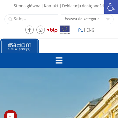
Otwórz
|
|
Strona główna
Kontakt
Deklaracja dostępności
|
PL
ENG