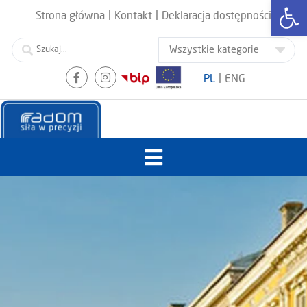
Otwórz
|
|
Strona główna
Kontakt
Deklaracja dostępności
|
PL
ENG