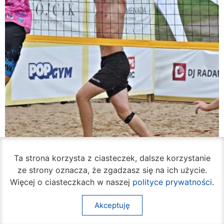
Ta strona korzysta z ciasteczek, dalsze korzystanie
ze strony oznacza, że zgadzasz się na ich użycie.
Więcej o ciasteczkach w naszej
polityce prywatności
.
Rozpoczął się turniej siatkówki plażowej na
Akceptuję
Borkach
07 sierpnia 2026