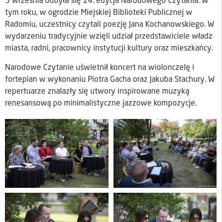
5 września odbyła się 14. edycja Narodowego Czytania. W
tym roku, w ogrodzie Miejskiej Biblioteki Publicznej w
Radomiu, uczestnicy czytali poezję Jana Kochanowskiego. W
wydarzeniu tradycyjnie wzięli udział przedstawiciele władz
miasta, radni, pracownicy instytucji kultury oraz mieszkańcy.
Narodowe Czytanie uświetnił koncert na wiolonczelę i
fortepian w wykonaniu Piotra Gacha oraz Jakuba Stachury. W
repertuarze znalazły się utwory inspirowane muzyką
renesansową po minimalistyczne jazzowe kompozycje.