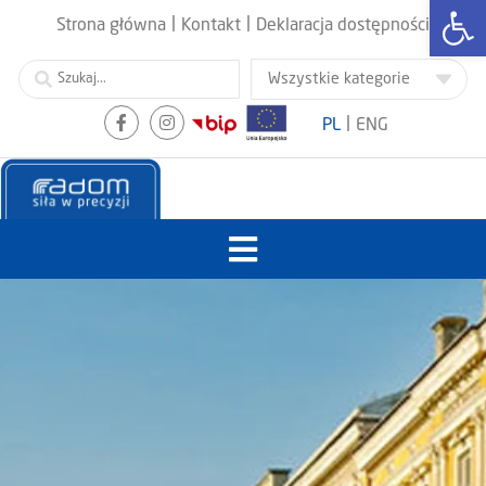
Otwórz
|
|
Strona główna
Kontakt
Deklaracja dostępności
|
PL
ENG