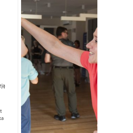
zją
t
ka