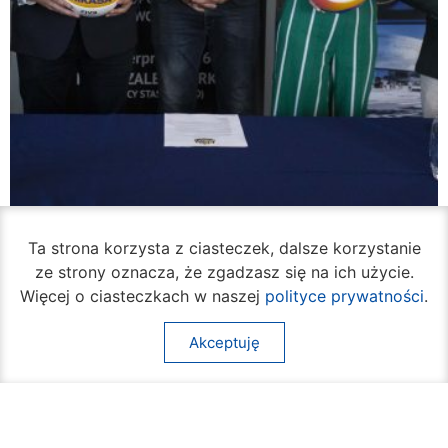
Ta strona korzysta z ciasteczek, dalsze korzystanie
ze strony oznacza, że zgadzasz się na ich użycie.
Więcej o ciasteczkach w naszej
polityce prywatności
.
W piątek rozpocznie się turniej siatkówki
plażowej na Borkach
Akceptuję
05 sierpnia 2026