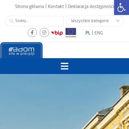
Otwórz
|
|
Strona główna
Kontakt
Deklaracja dostępności
|
PL
ENG