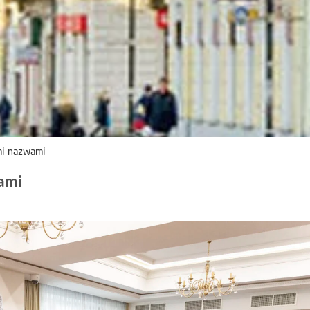
mi nazwami
wami