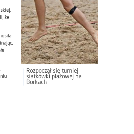
skiej.
i, że
nosiła
nając,
ałe
,
Rozpoczął się turniej
siatkówki plażowej na
eniu
Borkach