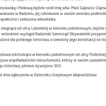
szawską i Parkową będzie nosił imię adw. Marii Gajewicz-Zajew
wokacka w Radomiu. Jej członkowie w swoim wniosku podkreślil
 społeczna i zasłużona adwokatka.
biegnąca od ulicy Lubelskiej w kierunku południowym, będzie 
 z wnioskiem wystąpił Radomski Samorząd Obywatelski przypomi
na dla polskiego lotnictwa, a samoloty jego konstrukcji na st
azdowa odchodząca w kierunku południowym od ulicy Podleśnej
jatywa współwłaścicieli nieruchomości, którzy w swoim uzasadni
go lotnictwa, pilotem dywizjonu 303.
 od dnia ogłoszenia w Dzienniku Urzędowym Województwa