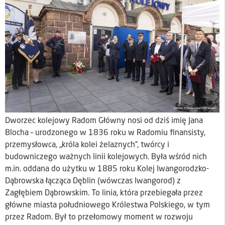
Dworzec kolejowy Radom Główny nosi od dziś imię Jana
Blocha – urodzonego w 1836 roku w Radomiu finansisty,
przemysłowca, „króla kolei żelaznych”, twórcy i
budowniczego ważnych linii kolejowych. Była wśród nich
m.in. oddana do użytku w 1885 roku Kolej Iwangorodzko-
Dąbrowska łącząca Dęblin (wówczas Iwangorod) z
Zagłębiem Dąbrowskim. To linia, która przebiegała przez
główne miasta południowego Królestwa Polskiego, w tym
przez Radom. Był to przełomowy moment w rozwoju