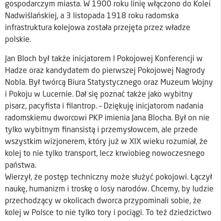
gospodarczym miasta. W 1900 roku linię włączono do Kolei
Nadwiślańskiej, a 3 listopada 1918 roku radomska
infrastruktura kolejowa została przejęta przez władze
polskie.
Jan Bloch był także inicjatorem I Pokojowej Konferencji w
Hadze oraz kandydatem do pierwszej Pokojowej Nagrody
Nobla. Był twórcą Biura Statystycznego oraz Muzeum Wojny
i Pokoju w Lucernie. Dał się poznać także jako wybitny
pisarz, pacyfista i filantrop. – Dziękuję inicjatorom nadania
radomskiemu dworcowi PKP imienia Jana Blocha. Był on nie
tylko wybitnym finansistą i przemysłowcem, ale przede
wszystkim wizjonerem, który już w XIX wieku rozumiał, że
kolej to nie tylko transport, lecz krwiobieg nowoczesnego
państwa.
Wierzył, że postęp techniczny może służyć pokojowi. Łączył
naukę, humanizm i troskę o losy narodów. Chcemy, by ludzie
przechodzący w okolicach dworca przypominali sobie, że
kolej w Polsce to nie tylko tory i pociągi. To też dziedzictwo