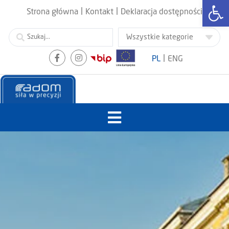
Otwórz
|
|
Strona główna
Kontakt
Deklaracja dostępności
|
PL
ENG