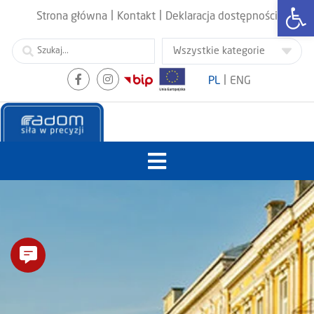
Otwórz
|
|
Strona główna
Kontakt
Deklaracja dostępności
|
PL
ENG