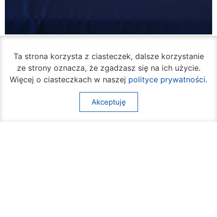
W piątek rozpocznie się turniej siatkówki
plażowej na Borkach
Ta strona korzysta z ciasteczek, dalsze korzystanie
ze strony oznacza, że zgadzasz się na ich użycie.
05 sierpnia 2026
Więcej o ciasteczkach w naszej
polityce prywatności
.
Akceptuję