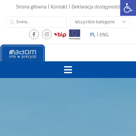
Otwórz
|
|
Strona główna
Kontakt
Deklaracja dostępności
|
PL
ENG