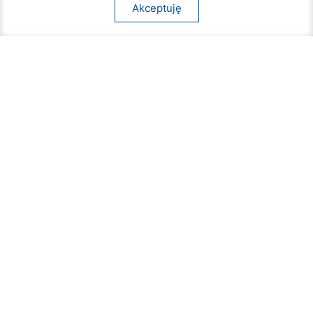
Akceptuję
Beach Ball Radom. Sportowe emocje na
Borkach
09 sierpnia 2026