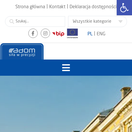
Otwórz
|
|
Strona główna
Kontakt
Deklaracja dostępności
|
PL
ENG