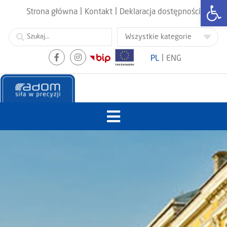
Otwórz
|
|
Strona główna
Kontakt
Deklaracja dostępności
|
PL
ENG