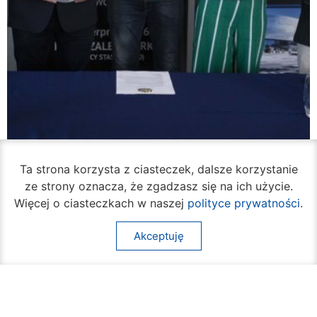
Ta strona korzysta z ciasteczek, dalsze korzystanie
ze strony oznacza, że zgadzasz się na ich użycie.
W piątek rozpocznie się turniej siatkówki
Więcej o ciasteczkach w naszej
polityce prywatności
.
plażowej na Borkach
05 sierpnia 2026
Akceptuję