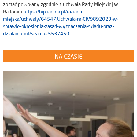
zostać powołany zgodnie z uchwałą Rady Miejskiej w
Radomiu
https://bip.radom.pl/ra/rada-
miejska/uchwaly/64547,Uchwala-nr-CIV9892023-w-
sprawie-okreslenia-zasad-wyznaczania-skladu-oraz-
dzialan.html?search=5537450
NA CZASIE