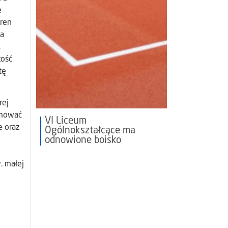
e
eren
la
.
kość
tę
rej
jmować
VI Liceum
e oraz
Ogólnokształcące ma
odnowione boisko
. małej