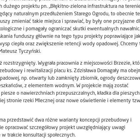
 dużego projektu pn. „Błękitno-zielona infrastruktura na tereni
będący naturalnym przedłużeniem Starego Ogrodu, to obecnie t
szy zmieniać takie miejsca i sprawiać, by były one przyjazne d
ekologiczne i pomagały ograniczać skutki ewentualnych nawałnic
kania funduszy głównie na tego typu projekty poprawiające ja
ę wysp ciepła oraz zwiększenie retencji wody opadowej. Chcemy 
Mateusz Tyczyński.
ż rozstrzygnięty. Wygrała pracownia z miejscowości Brzezie, któ
przebudowy i rewitalizacji placu ks. Zdzisława Domagały ma obe
opadowej, np. otwarty lub zamknięty zbiornik, ogrody deszczow
ieszkańców, z elementem wodnym. W projekcie mają zostać
 piesze o nawierzchniach przepuszczalnych, kładka dla pieszych
iej stronie rzeki Mlecznej oraz nowe oświetlenie i elementy tzw
t ma przedstawić dwa różne warianty koncepcji przebudowy i
danie opracować szczegółowy projekt uwzględniający uwagi
w trakcie konsultacji społecznych.