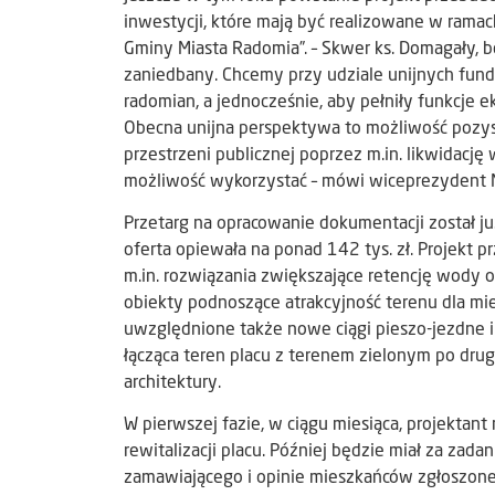
inwestycji, które mają być realizowane w ramach
Gminy Miasta Radomia”. – Skwer ks. Domagały, 
zaniedbany. Chcemy przy udziale unijnych fundu
radomian, a jednocześnie, aby pełniły funkcje 
Obecna unijna perspektywa to możliwość pozys
przestrzeni publicznej poprzez m.in. likwidacj
możliwość wykorzystać – mówi wiceprezydent 
Przetarg na opracowanie dokumentacji został ju
oferta opiewała na ponad 142 tys. zł. Projekt 
m.in. rozwiązania zwiększające retencję wody 
obiekty podnoszące atrakcyjność terenu dla m
uwzględnione także nowe ciągi pieszo-jezdne i
łącząca teren placu z terenem zielonym po drug
architektury.
W pierwszej fazie, w ciągu miesiąca, projektan
rewitalizacji placu. Później będzie miał za za
zamawiającego i opinie mieszkańców zgłoszone 