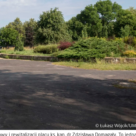
 i rewitalizacji placu ks. kan. dr Zdzisława Domagały. To jedna