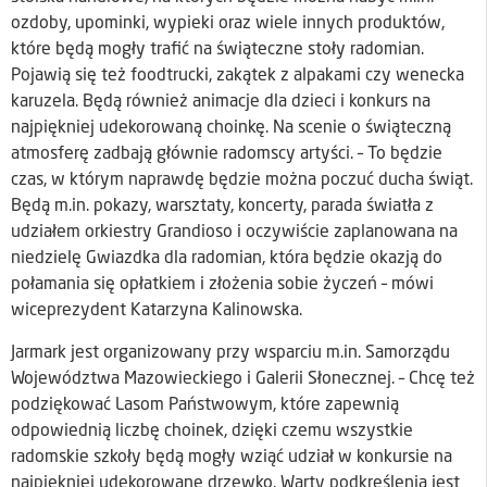
ozdoby, upominki, wypieki oraz wiele innych produktów,
które będą mogły trafić na świąteczne stoły radomian.
Pojawią się też foodtrucki, zakątek z alpakami czy wenecka
karuzela. Będą również animacje dla dzieci i konkurs na
najpiękniej udekorowaną choinkę. Na scenie o świąteczną
atmosferę zadbają głównie radomscy artyści. – To będzie
czas, w którym naprawdę będzie można poczuć ducha świąt.
Będą m.in. pokazy, warsztaty, koncerty, parada światła z
udziałem orkiestry Grandioso i oczywiście zaplanowana na
niedzielę Gwiazdka dla radomian, która będzie okazją do
połamania się opłatkiem i złożenia sobie życzeń – mówi
wiceprezydent Katarzyna Kalinowska.
Jarmark jest organizowany przy wsparciu m.in. Samorządu
Województwa Mazowieckiego i Galerii Słonecznej. – Chcę też
podziękować Lasom Państwowym, które zapewnią
odpowiednią liczbę choinek, dzięki czemu wszystkie
radomskie szkoły będą mogły wziąć udział w konkursie na
najpiękniej udekorowane drzewko. Warty podkreślenia jest