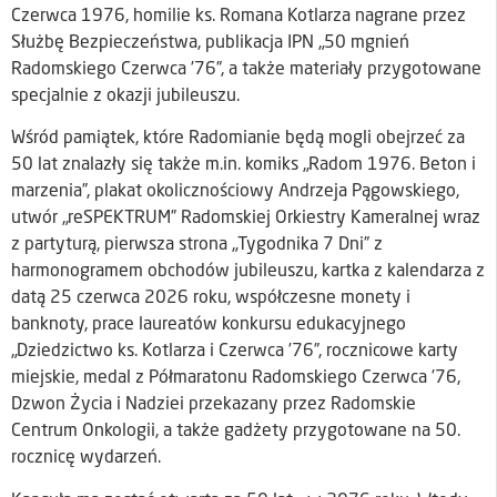
Czerwca 1976, homilie ks. Romana Kotlarza nagrane przez
Służbę Bezpieczeństwa, publikacja IPN „50 mgnień
Radomskiego Czerwca ’76”, a także materiały przygotowane
specjalnie z okazji jubileuszu.
Wśród pamiątek, które Radomianie będą mogli obejrzeć za
50 lat znalazły się także m.in. komiks „Radom 1976. Beton i
marzenia”, plakat okolicznościowy Andrzeja Pągowskiego,
utwór „reSPEKTRUM” Radomskiej Orkiestry Kameralnej wraz
z partyturą, pierwsza strona „Tygodnika 7 Dni” z
harmonogramem obchodów jubileuszu, kartka z kalendarza z
datą 25 czerwca 2026 roku, współczesne monety i
banknoty, prace laureatów konkursu edukacyjnego
„Dziedzictwo ks. Kotlarza i Czerwca ’76”, rocznicowe karty
miejskie, medal z Półmaratonu Radomskiego Czerwca ’76,
Dzwon Życia i Nadziei przekazany przez Radomskie
Centrum Onkologii, a także gadżety przygotowane na 50.
rocznicę wydarzeń.