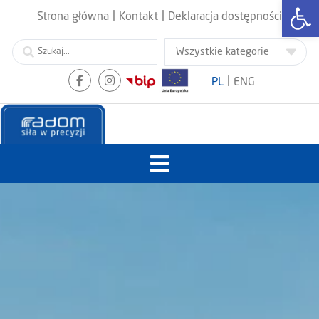
Otwórz
|
|
Strona główna
Kontakt
Deklaracja dostępności
|
PL
ENG