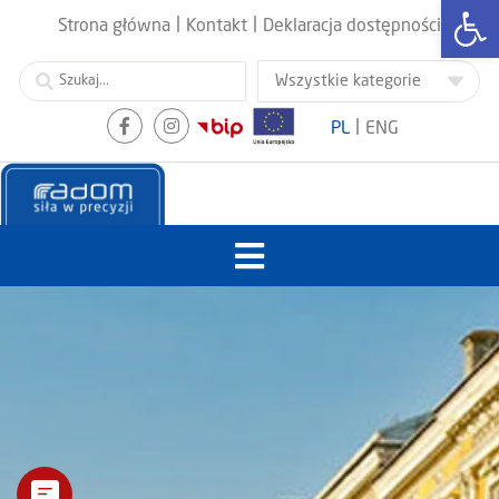
Otwórz
|
|
Strona główna
Kontakt
Deklaracja dostępności
|
PL
ENG