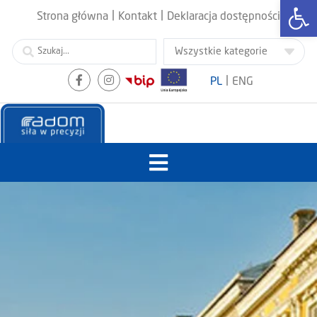
Otwórz
|
|
Strona główna
Kontakt
Deklaracja dostępności
|
PL
ENG