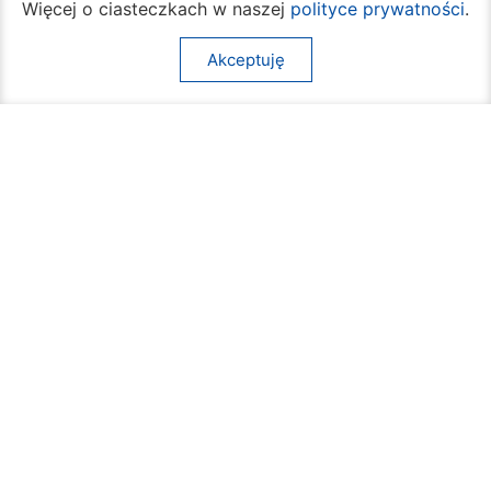
Więcej o ciasteczkach w naszej
polityce prywatności
.
Akceptuję
Rozpoczął się turniej siatkówki plażowej na
Borkach
07 sierpnia 2026