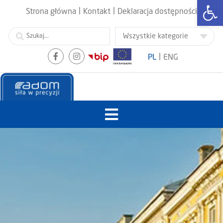
Otwórz
|
|
Strona główna
Kontakt
Deklaracja dostępności
|
PL
ENG