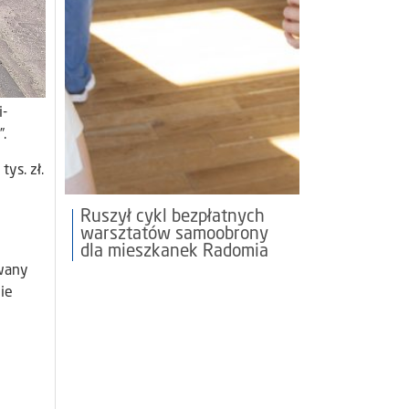
i-
.
ys. zł.
Ruszył cykl bezpłatnych
warsztatów samoobrony
dla mieszkanek Radomia
owany
ie