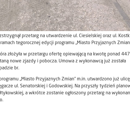
trzygnął przetarg na utwardzenie ul. Ciesielskiej oraz ul. Kostk
 ramach tegorocznej edycji programu „Miasto Przyjaznych Zmian”
ra złożyła w przetargu ofertę opiewającą na kwotę ponad 447 t
staną nowe zjazdy i pobocza. Umowa z wykonawcą już została
padzie br.
programu „Miasto Przyjaznych Zmian” m.in. utwardzono już ulicę
ęgacze ul. Senatorskiej i Godowskiej. Na przyszły tydzień plan
ołtykowskiej, a wkrótce zostanie ogłoszony przetarg na wykonan
o.