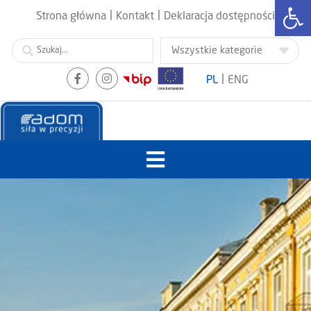
Otwórz
|
|
Strona główna
Kontakt
Deklaracja dostępności
|
PL
ENG