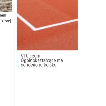
niem
 której
VI Liceum
Ogólnokształcące ma
odnowione boisko