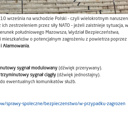
 10 września na wschodzie Polski – czyli wielokrotnym narusze
ich zestrzeleniem przez siły NATO – jeżeli zaistnieje sytuacja, w
kierunek południowego Mazowsza, Wydział Bezpieczeństwa,
 mieszkańców o potencjalnym zagrożeniu z powietrza poprzez
i Alarmowania
.
inutowy sygnał modulowany
(dźwięk przerywany).
z
trzyminutowy sygnał ciągły
(dźwięk jednostajny).
ę do ewentualnych komunikatów służb.
ncow/sprawy-spoleczne/bezpieczenstwo/w-przypadku-zagrozen