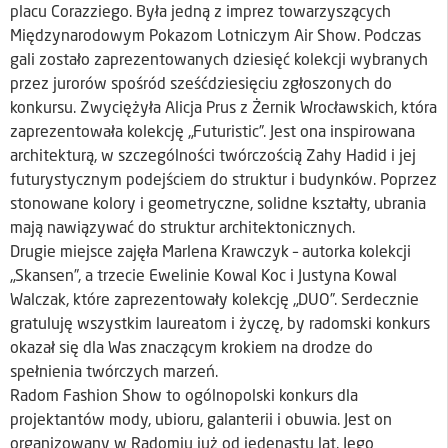
placu Corazziego. Była jedną z imprez towarzyszących
Międzynarodowym Pokazom Lotniczym Air Show. Podczas
gali zostało zaprezentowanych dziesięć kolekcji wybranych
przez jurorów spośród sześćdziesięciu zgłoszonych do
konkursu. Zwyciężyła Alicja Prus z Żernik Wrocławskich, która
zaprezentowała kolekcję „Futuristic”. Jest ona inspirowana
architekturą, w szczególności twórczością Zahy Hadid i jej
futurystycznym podejściem do struktur i budynków. Poprzez
stonowane kolory i geometryczne, solidne kształty, ubrania
mają nawiązywać do struktur architektonicznych.
Drugie miejsce zajęła Marlena Krawczyk – autorka kolekcji
„Skansen”, a trzecie Ewelinie Kowal Koc i Justyna Kowal
Walczak, które zaprezentowały kolekcję „DUO”. Serdecznie
gratuluję wszystkim laureatom i życzę, by radomski konkurs
okazał się dla Was znaczącym krokiem na drodze do
spełnienia twórczych marzeń.
Radom Fashion Show to ogólnopolski konkurs dla
projektantów mody, ubioru, galanterii i obuwia. Jest on
organizowany w Radomiu już od jedenastu lat. Jego