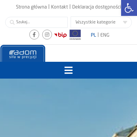
Otwórz
|
|
Strona główna
Kontakt
Deklaracja dostępności
|
PL
ENG