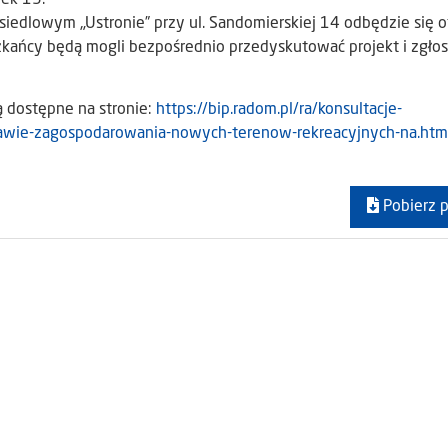
iedlowym „Ustronie” przy ul. Sandomierskiej 14 odbędzie się 
zkańcy będą mogli bezpośrednio przedyskutować projekt i zgłos
 dostępne na stronie:
https://bip.radom.pl/ra/konsultacje-
awie-zagospodarowania-nowych-terenow-rekreacyjnych-na.htm
Pobierz p