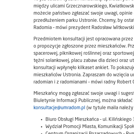
między ulicami Grzecznarowskiego, Kwiatkowski
możecie państwo zgłaszać swoje uwagi, opinie 
przedłużeniem parku Ustronie. Chcemy, by osta
Radomia – mówi prezydent Radosław Witkowski
Przedmiotem konsultacji jest opracowana przez 
o propozycje zgłoszone przez mieszkańców. Pr
spacerowej, piknikowej roślinnej oraz sportowe
tężni solankowej, placu zabaw dla dzieci oraz 
konsultacji wpłynęło kilkaset ankiet. To pokazuj
mieszkańców Ustronia. Zapraszam do wzięcia ud
radomian i z radomianami – mówi radny Robert 
Mieszkańcy mogą zgłaszać swoje uwagi i suges
Biuletynie Informacji Publicznej, można składać
konsultacje@umradom.pl
(w tytule maila należy
Biuro Obsługi Mieszkańca – ul. Kilińskiego 
Wydział Promocji Miasta, Komunikacji Społe
Centrum Organizacji Pozarządowych – Ryn