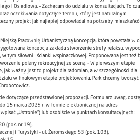
ego i Osiedlową. – Zachęcam do udziału w konsultacjach. To cza
oraz oczekiwania dotyczące terenu, który jest naturalnym
teczny projekt jak najlepiej odpowiadał na potrzeby mieszkańc
.
Miejską Pracownię Urbanistyczną koncepcja, która powstała w o
zygotowana koncepcja zakłada stworzenie strefy relaksu, wypo
j, w tym siłowni i ścianki wspinaczkowej. Proponowana jest też
utworzenie polany rekreacyjnej ze sceną. – W pierwszym etapie
e, jak ważny jest to projekt dla radomian, a w szczególności dla
ziału w finałowym etapie projektowania. Park chcemy tworzyć 
Chrobotowicz.
tie dotyczące przedstawionej propozycji. Formularz uwag, dos
 do 15 marca 2025 r. w formie elektronicznej na adres
 wpisać „Ustronie”) lub osobiście w punktach konsultacyjnych:
30 (pok. nr 19),
cznej i Turystyki – ul. Żeromskiego 53 (pok. 103),
ek 15.