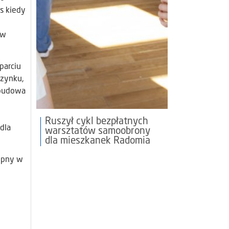
s kiedy
ów
parciu
czynku,
 budowa
Ruszył cykl bezpłatnych
dla
warsztatów samoobrony
dla mieszkanek Radomia
tępny w