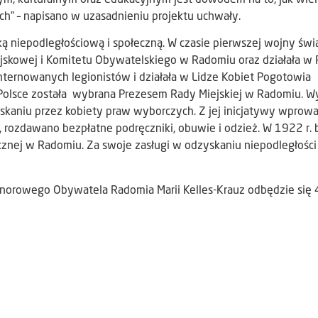
h” – napisano w uzasadnieniu projektu uchwały.
ką niepodległościową i społeczną. W czasie pierwszej wojny św
ojskowej i Komitetu Obywatelskiego w Radomiu oraz działała w P
 internowanych legionistów i działała w Lidze Kobiet Pogotowia
 Polsce została wybrana Prezesem Rady Miejskiej w Radomiu. W
zyskaniu przez kobiety praw wyborczych. Z jej inicjatywy wpro
 rozdawano bezpłatne podręczniki, obuwie i odzież. W 1922 r. 
licznej w Radomiu. Za swoje zasługi w odzyskaniu niepodległości
onorowego Obywatela Radomia Marii Kelles-Krauz odbędzie się 