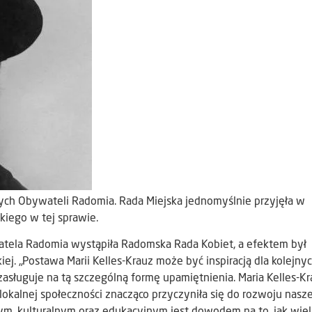
ych Obywateli Radomia. Rada Miejska jednomyślnie przyjęła w
iego w tej sprawie.
tela Radomia wystąpiła Radomska Rada Kobiet, a efektem był
j. „Postawa Marii Kelles-Krauz może być inspiracją dla kolejny
asługuje na tą szczególną formę upamiętnienia. Maria Kelles-K
lokalnej społeczności znacząco przyczyniła się do rozwoju nasz
nym, kulturalnym oraz edukacyjnym jest dowodem na to, jak wiel