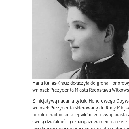
Maria Kelles-Krauz dołączyła do grona Honorow
wniosek Prezydenta Miasta Radosława Witkowsk
Z inicjatywą nadania tytułu Honorowego Obywa
wniosek Prezydenta skierowany do Rady Miejskie
pokoleń Radomian a jej wkład w rozwój miasta z
swoją działalnością i zaangażowaniem na rzecz 
miasta a jej nieoceniona praca na polu społecz