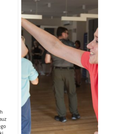
ch
rauz
ego
ki