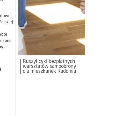
iatowej
olskiej
ybór
wadzono
była
Ruszył cykl bezpłatnych
warsztatów samoobrony
4
dla mieszkanek Radomia