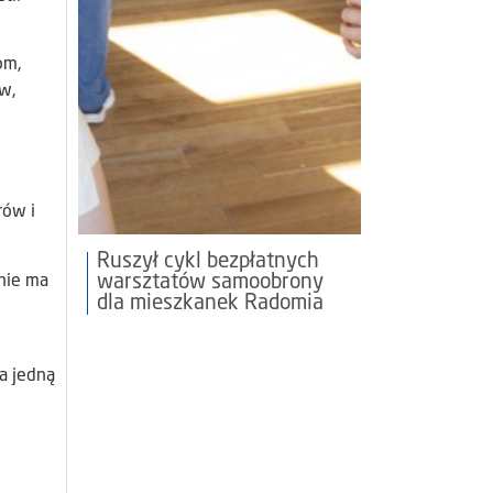
om,
w,
rów i
Ruszył cykl bezpłatnych
warsztatów samoobrony
 nie ma
dla mieszkanek Radomia
a jedną