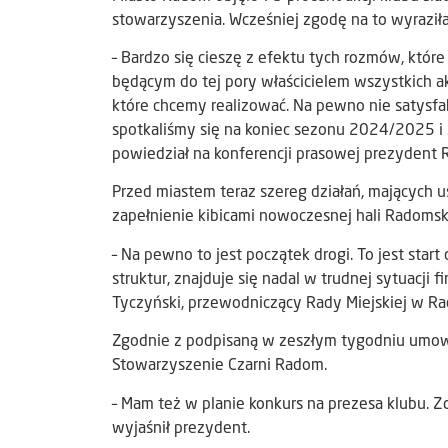
stowarzyszenia. Wcześniej zgodę na to wyraziła
– Bardzo się cieszę z efektu tych rozmów, któr
będącym do tej pory właścicielem wszystkich ak
które chcemy realizować. Na pewno nie satysfak
spotkaliśmy się na koniec sezonu 2024/2025 i 
powiedział na konferencji prasowej prezydent 
Przed miastem teraz szereg działań, mających u
zapełnienie kibicami nowoczesnej hali Radoms
– Na pewno to jest początek drogi. To jest start
struktur, znajduje się nadal w trudnej sytuacji
Tyczyński, przewodniczący Rady Miejskiej w R
Zgodnie z podpisaną w zeszłym tygodniu umową
Stowarzyszenie Czarni Radom.
– Mam też w planie konkurs na prezesa klubu. Z
wyjaśnił prezydent.