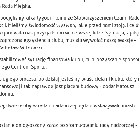
 Rada Miejska.
e podjęliśmy kilka tygodni temu ze Stowarzyszeniem Czarni Rad
cji. Mieliśmy świadomość wyzwań, jakie przed nami stoją, i celó
cjonowała nas pozycja klubu w pierwszej lidze. Sytuacja, z jaką
zagrożona egzystencja klubu, musiała wywołać naszą reakcję –
Radosław Witkowski.
stabilizować sytuację finansową klubu, m.in. pozyskanie sponso
kiego Centrum Sportu.
 długiego procesu, bo dzisiaj jesteśmy właścicielami klubu, który
 finansowej i tak naprawdę jest placem budowy – dodał Mateusz
adomiu.
, dwie osoby w radzie nadzorczej będzie wskazywało miasto, 
ostanie on ogłoszony zaraz po sformułowaniu rady nadzorczej –