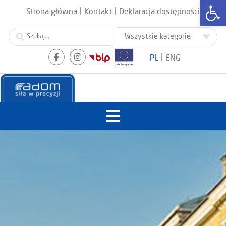
Otwórz
|
|
Strona główna
Kontakt
Deklaracja dostępności
|
PL
ENG