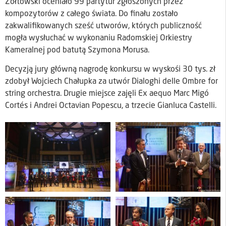
Żółtowski oceniało 99 partytur zgłoszonych przez
kompozytorów z całego świata. Do finału zostało
zakwalifikowanych sześć utworów, których publiczność
mogła wysłuchać w wykonaniu Radomskiej Orkiestry
Kameralnej pod batutą Szymona Morusa.
Decyzją jury główną nagrodę konkursu w wyskośi 30 tys. zł
zdobył Wojciech Chałupka za utwór Dialoghi delle Ombre for
string orchestra. Drugie miejsce zajęli Ex aequo Marc Migó
Cortés i Andrei Octavian Popescu, a trzecie Gianluca Castelli.