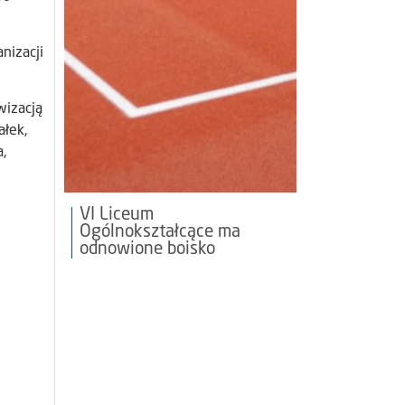
nizacji
wizacją
ałek,
,
VI Liceum
Ogólnokształcące ma
odnowione boisko