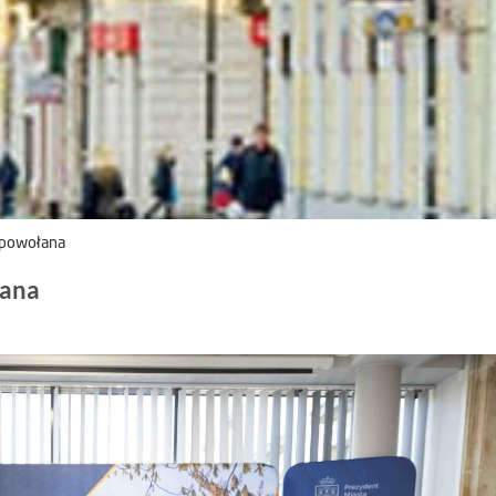
 powołana
łana