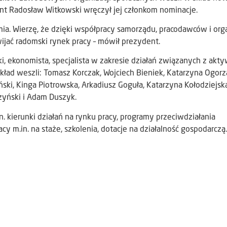
nt Radosław Witkowski wręczył jej członkom nominacje.
ia. Wierzę, że dzięki współpracy samorządu, pracodawców i orga
ijać radomski rynek pracy – mówił prezydent.
, ekonomista, specjalista w zakresie działań związanych z akty
kład weszli: Tomasz Korczak, Wojciech Bieniek, Katarzyna Ogorz
ki, Kinga Piotrowska, Arkadiusz Goguła, Katarzyna Kołodziejska
zyński i Adam Duszyk.
. kierunki działań na rynku pracy, programy przeciwdziałania
y m.in. na staże, szkolenia, dotacje na działalność gospodarczą.