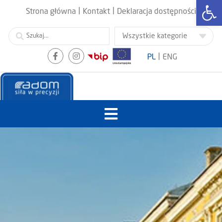
Otwórz
|
|
Strona główna
Kontakt
Deklaracja dostępności
|
PL
ENG