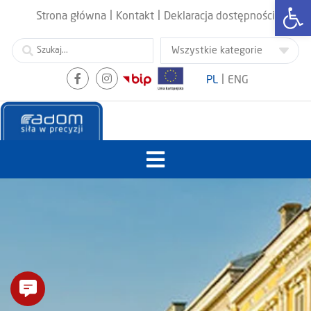
Otwórz
|
|
Strona główna
Kontakt
Deklaracja dostępności
|
PL
ENG