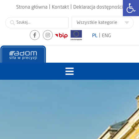
Otwórz
|
|
Strona główna
Kontakt
Deklaracja dostępności
|
PL
ENG