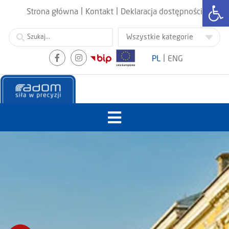
Otwórz
|
|
Strona główna
Kontakt
Deklaracja dostępności
|
PL
ENG